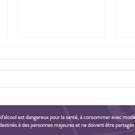
Vignerons bio à Vitiloire à Tours -
Porte
Retrouvez-nous stand n°509
music
 d'alcool est dangereux pour la santé, à consommer avec modé
destinés à des personnes majeures et ne doivent être partagés