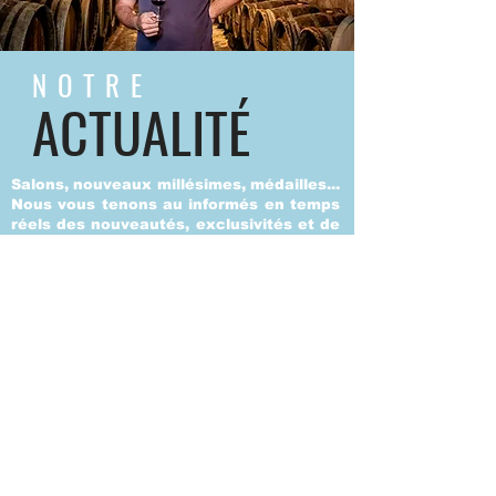
NOTRE
ACTUALITÉ
Salons, nouveaux millésimes, médailles...
Nous vous tenons au informés en temps
réels des nouveautés, exclusivités et de
la vie au domaine.
Suivre
Pour voir les articles de presse qui parlent de
nous, découvrez notre nouvelle page
"ils parlent
de nous"