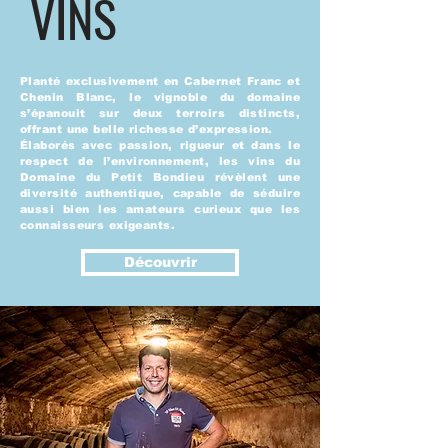
VINS
Planté exclusivement en Cabernet Franc et
Chenin Blanc, le vignoble du domaine
s’épanouit sur deux terroirs distincts,
offrant une belle richesse d’expression.
Élaborés avec passion, rigueur et dans le
respect de l’environnement, les vins du
Domaine du Petit Bondieu révèlent une
diversité authentique, capable de séduire
aussi bien les amateurs curieux que les
connaisseurs exigeants.
Découvrir