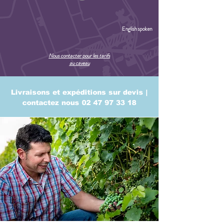
English spoken
Nous contacter pour les tarifs
au caveau
Livraisons et expéditions sur devis |
contactez nous
02 47 97 33 18